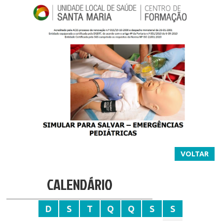
VOLTAR
CALENDÁRIO
D
S
T
Q
Q
S
S