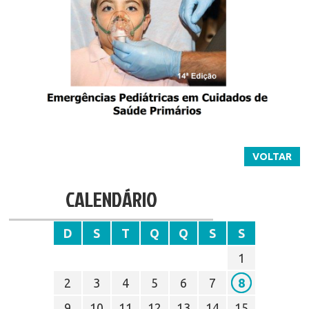
VOLTAR
CALENDÁRIO
D
S
T
Q
Q
S
S
1
2
3
4
5
6
7
8
9
10
11
12
13
14
15