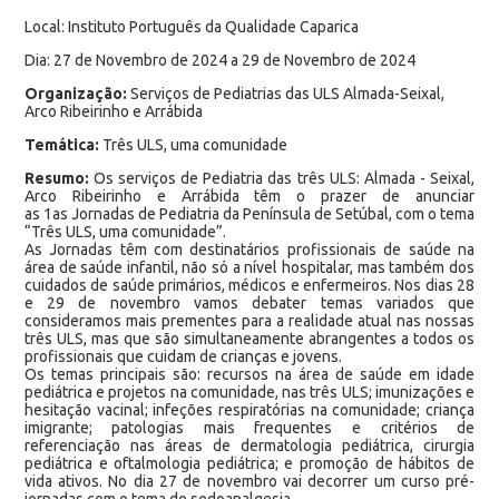
Local: Instituto Português da Qualidade Caparica
Dia: 27 de Novembro de 2024 a 29 de Novembro de 2024
Organização:
Serviços de Pediatrias das ULS Almada-Seixal,
Arco Ribeirinho e Arrábida
Temática:
Três ULS, uma comunidade
Resumo:
Os serviços de Pediatria das três ULS: Almada - Seixal,
Arco Ribeirinho e Arrábida têm o prazer de anunciar
as 1as Jornadas de Pediatria da Península de Setúbal, com o tema
“Três ULS, uma comunidade”.
As Jornadas têm com destinatários profissionais de saúde na
área de saúde infantil, não só a nível hospitalar, mas também dos
cuidados de saúde primários, médicos e enfermeiros. Nos dias 28
e 29 de novembro vamos debater temas variados que
consideramos mais prementes para a realidade atual nas nossas
três ULS, mas que são simultaneamente abrangentes a todos os
profissionais que cuidam de crianças e jovens.
Os temas principais são: recursos na área de saúde em idade
pediátrica e projetos na comunidade, nas três ULS; imunizações e
hesitação vacinal; infeções respiratórias na comunidade; criança
imigrante; patologias mais frequentes e critérios de
referenciação nas áreas de dermatologia pediátrica, cirurgia
pediátrica e oftalmologia pediátrica; e promoção de hábitos de
vida ativos. No dia 27 de novembro vai decorrer um curso pré-
jornadas com o tema de sedoanalgesia.