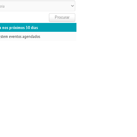
 nos próximos 30 dias
istem eventos agendados