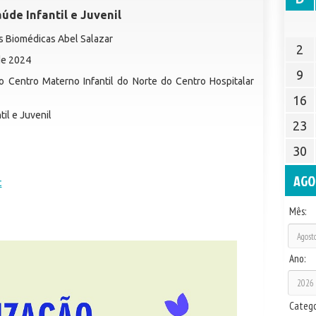
úde Infantil e Juvenil
ias Biomédicas Abel Salazar
2
de 2024
9
o Centro Materno Infantil do Norte do Centro Hospitalar
16
il e Juvenil
23
30
AGO
t
Mês:
Ano:
Catego