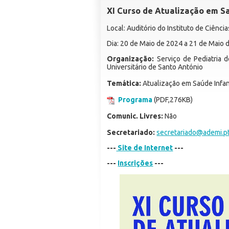
XI Curso de Atualização em Sa
Local: Auditório do Instituto de Ciênc
Dia: 20 de Maio de 2024 a 21 de Maio 
Organização:
Serviço de Pediatria d
Universitário de Santo António
Temática:
Atualização em Saúde Infant
Programa
(PDF,276KB)
Comunic. Livres:
Não
Secretariado:
secretariado@ademi.p
---
Site de Internet
---
---
Inscrições
---