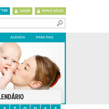
TTER
LOGIN
NOVO SÓCIO
AGENDA
PARA PAIS
LENDÁRIO
S
T
Q
Q
S
S