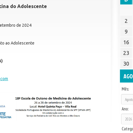
cina do Adolescente
2
 Setembro de 2024
9
16
to ao Adolescente
23
B)
30
AGO
.com
Mês:
Ano:
Catego