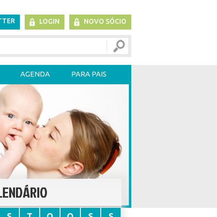
TTER
LOGIN
NOVO SÓCIO
AGENDA
PARA PAIS
LENDÁRIO
S
T
Q
Q
S
S