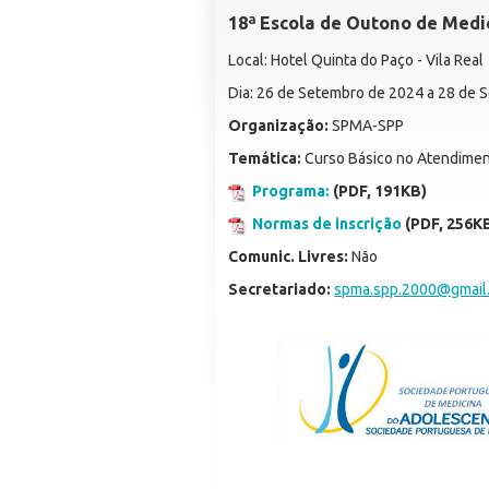
18ª Escola de Outono de Medi
Local: Hotel Quinta do Paço - Vila Real
Dia: 26 de Setembro de 2024 a 28 de
Organização:
SPMA-SPP
Temática:
Curso Básico no Atendimen
Programa:
(PDF, 191
KB)
Normas de inscrição
(PDF, 256K
Comunic. Livres:
Não
Secretariado:
spma.spp.2000@gmail