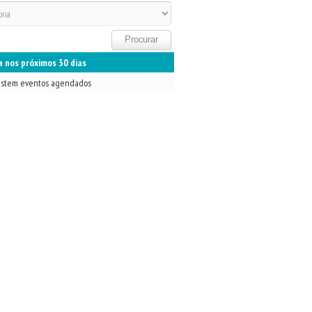
 nos próximos 30 dias
istem eventos agendados