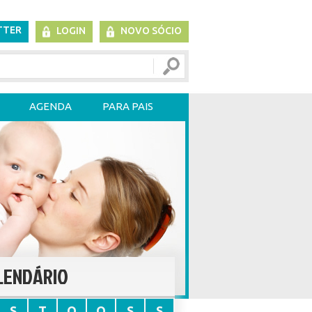
TTER
LOGIN
NOVO SÓCIO
AGENDA
PARA PAIS
LENDÁRIO
S
T
Q
Q
S
S