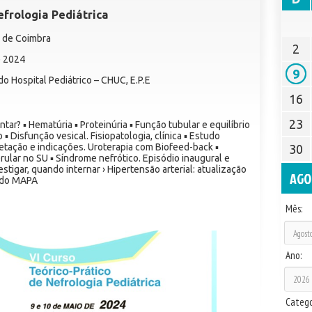
efrologia Pediátrica
a de Coimbra
2
e 2024
9
o Hospital Pediátrico – CHUC, E.P.E
16
23
tar? ▪ Hematúria ▪ Proteinúria ▪ Função tubular e equilíbrio
 ▪ Disfunção vesical. Fisiopatologia, clínica ▪ Estudo
retação e indicações. Uroterapia com Biofeed-back ▪
30
ular no SU ▪ Síndrome nefrótico. Episódio inaugural e
estigar, quando internar › Hipertensão arterial: atualização
AGO
l do MAPA
Mês:
Ano:
Catego