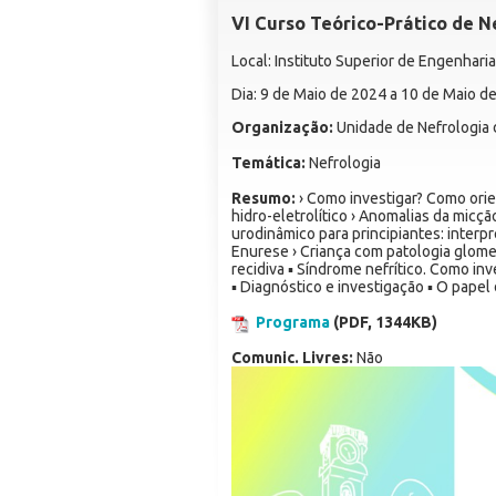
VI Curso Teórico-Prático de N
Local: Instituto Superior de Engenhari
Dia: 9 de Maio de 2024 a 10 de Maio d
Organização:
Unidade de Nefrologia d
Temática:
Nefrologia
Resumo:
› Como investigar? Como orien
hidro-eletrolítico › Anomalias da micção
urodinâmico para principiantes: interp
Enurese › Criança com patologia glomer
recidiva ▪ Síndrome nefrítico. Como inv
▪ Diagnóstico e investigação ▪ O pape
Programa
(PDF, 1344KB)
Comunic. Livres:
Não