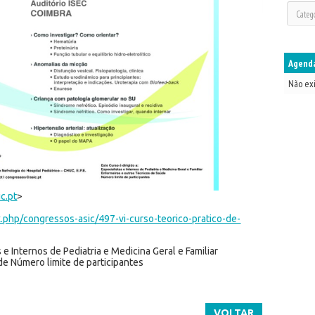
Agenda
Não ex
c.pt
>
ex.php/congressos-asic/497-vi-curso-teorico-pratico-de-
 e Internos de Pediatria e Medicina Geral e Familiar
e Número limite de participantes
VOLTAR