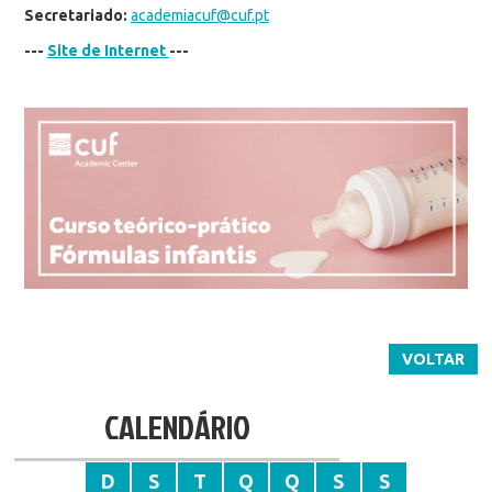
Secretariado:
academiacuf@cuf.pt
---
Site de Internet
---
VOLTAR
CALENDÁRIO
D
S
T
Q
Q
S
S