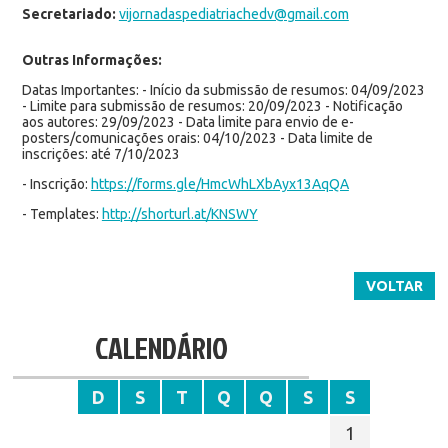
Secretariado:
vijornadaspediatriachedv@gmail.com
Outras Informações:
Datas Importantes: - Início da submissão de resumos: 04/09/2023
- Limite para submissão de resumos: 20/09/2023 - Notificação
aos autores: 29/09/2023 - Data limite para envio de e-
posters/comunicações orais: 04/10/2023 - Data limite de
inscrições: até 7/10/2023
- Inscrição:
https://forms.gle/HmcWhLXbAyx13AqQA
- Templates:
http://shorturl.at/KNSWY
VOLTAR
CALENDÁRIO
D
S
T
Q
Q
S
S
1