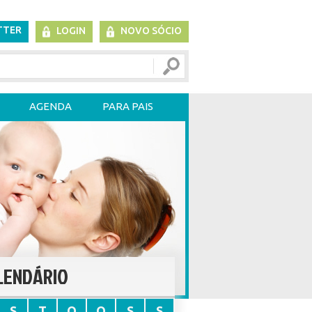
TTER
LOGIN
NOVO SÓCIO
AGENDA
PARA PAIS
LENDÁRIO
S
T
Q
Q
S
S