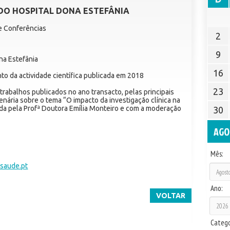
DO HOSPITAL DONA ESTEFÂNIA
de Conferências
2
9
na Estefânia
16
o da actividade científica publicada em 2018
23
abalhos publicados no ano transacto, pelas principais
lenária sobre o tema “O impacto da investigação clínica na
erida pela Profª Doutora Emília Monteiro e com a moderação
30
AGO
Mês:
-saude.pt
Ano:
VOLTAR
Catego