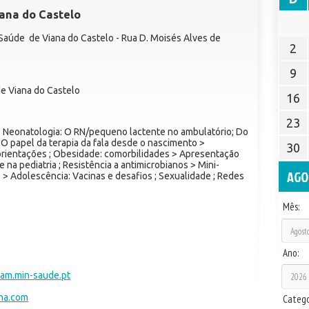
ana do Castelo
e Saúde de Viana do Castelo - Rua D. Moisés Alves de
2
9
de Viana do Castelo
16
23
 Neonatologia: O RN/pequeno lactente no ambulatório; Do
; O papel da terapia da fala desde o nascimento >
30
 orientações ; Obesidade: comorbilidades > Apresentação
 na pediatria ; Resistência a antimicrobianos > Mini-
AGO
 > Adolescência: Vacinas e desafios ; Sexualidade ; Redes
Mês:
Ano:
sam.min-saude.pt
ana.com
Catego