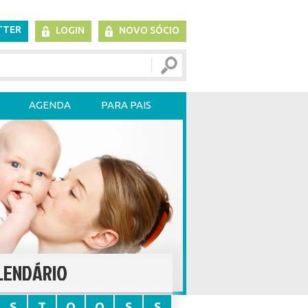
TTER
LOGIN
NOVO SÓCIO
AGENDA
PARA PAIS
LENDÁRIO
S
T
Q
Q
S
S