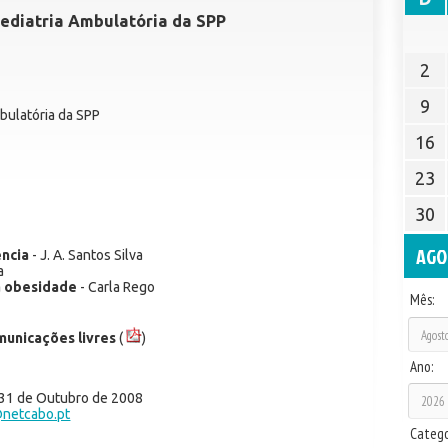
ediatria Ambulatória da SPP
2
9
bulatória da SPP
16
23
30
AGO
ência
- J. A. Santos Silva
a
a obesidade
- Carla Rego
Mês:
unicações livres
(
)
Ano:
 31 de Outubro de 2008
@netcabo.pt
Catego