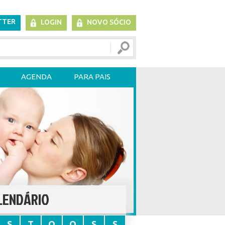
TTER
LOGIN
NOVO SÓCIO
AGENDA
PARA PAIS
LENDÁRIO
S
T
Q
Q
S
S