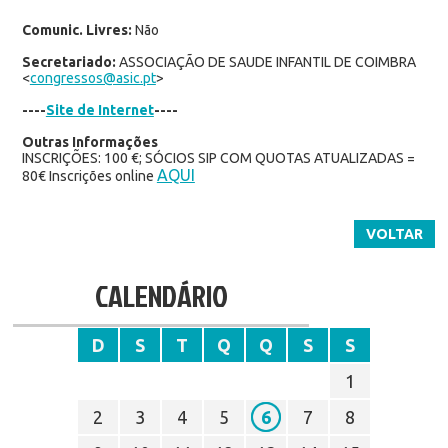
Comunic. Livres:
Não
Secretariado:
ASSOCIAÇÃO DE SAUDE INFANTIL DE COIMBRA
<
congressos@asic.pt
>
----
Site de Internet
----
Outras Informações
INSCRIÇÕES: 100 €; SÓCIOS SIP COM QUOTAS ATUALIZADAS =
AQUI
80€ Inscrições online
VOLTAR
CALENDÁRIO
D
S
T
Q
Q
S
S
1
2
3
4
5
6
7
8