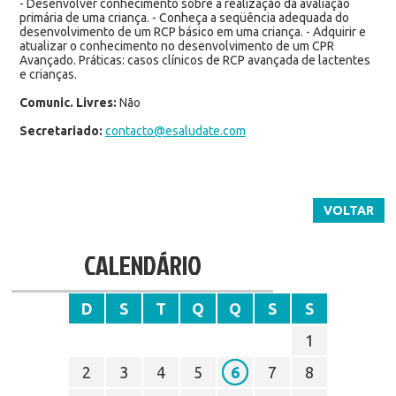
- Desenvolver conhecimento sobre a realização da avaliação
primária de uma criança. - Conheça a seqüência adequada do
desenvolvimento de um RCP básico em uma criança. - Adquirir e
atualizar o conhecimento no desenvolvimento de um CPR
Avançado. Práticas: casos clínicos de RCP avançada de lactentes
e crianças.
Comunic. Livres:
Não
Secretariado:
contacto@esaludate.com
VOLTAR
CALENDÁRIO
D
S
T
Q
Q
S
S
1
2
3
4
5
6
7
8