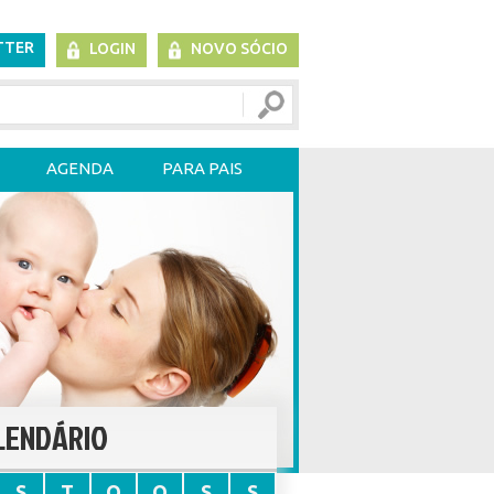
TTER
LOGIN
NOVO SÓCIO
AGENDA
PARA PAIS
LENDÁRIO
S
T
Q
Q
S
S