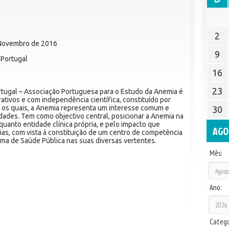
2
 Novembro de 2016
9
Portugal
16
23
ugal – Associação Portuguesa para o Estudo da Anemia é
rativos e com independência científica, constituído por
a os quais, a Anemia representa um interesse comum e
30
dades. Tem como objectivo central, posicionar a Anemia na
uanto entidade clínica própria, e pelo impacto que
AGO
as, com vista à constituição de um centro de competência
ma de Saúde Pública nas suas diversas vertentes.
Mês:
Ano:
Catego