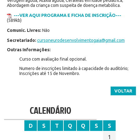
Vertigem aguda; Ataxia aguda; Cefaleias em idade pediátrica;
Abordagem da criança com suspeita de doença metabólica.
---VER AQUI PROGRAMA E FICHA DE INSCRIÇÃO---
(589kb)
Comunic. Livres:
Não
Secretariado:
cursoneurodesenvolvimentogaia@gmail.com
Outras Informações:
Curso com avaliação final opcional.
Numero de inscrições limitado à capacidade do auditório;
Inscrições até 15 de Novembro.
VOLTAR
CALENDÁRIO
D
S
T
Q
Q
S
S
1