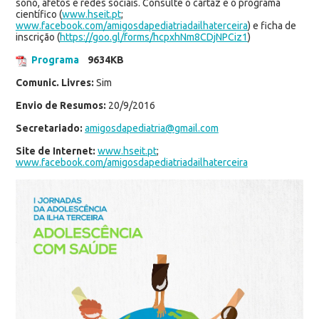
sono, afetos e redes sociais. Consulte o cartaz e o programa
científico (
www.hseit.pt
;
www.facebook.com/amigosdapediatriadailhaterceira
) e ficha de
inscrição (
https://goo.gl/forms/hcpxhNm8CDjNPCiz1
)
Programa
9634KB
Comunic. Livres:
Sim
Envio de Resumos:
20/9/2016
Secretariado:
amigosdapediatria@gmail.com
Site de Internet:
www.hseit.pt
;
www.facebook.com/amigosdapediatriadailhaterceira