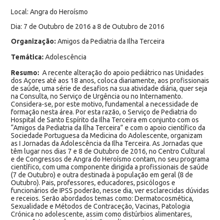
Local: Angra do Heroísmo
Dia: 7 de Outubro de 2016 a 8 de Outubro de 2016
Organização:
Amigos da Pediatria da Ilha Terceira
Temática:
Adolescência
Resumo:
A recente alteração do apoio pediátrico nas Unidades
dos Açores até aos 18 anos, coloca diariamente, aos profissionais
de saúde, uma série de desafios na sua atividade diária, quer seja
na Consulta, no Serviço de Urgência ou no Internamento.
Considera-se, por este motivo, fundamental a necessidade de
formação nesta área. Por esta razão, o Serviço de Pediatria do
Hospital de Santo Espírito da Ilha Terceira em conjunto com os
“Amigos da Pediatria da Ilha Terceira” e com o apoio científico da
Sociedade Portuguesa da Medicina do Adolescente, organizam
as I Jornadas da Adolescência da Ilha Terceira. As Jornadas que
têm lugar nos dias 7 e 8 de Outubro de 2016, no Centro Cultural
e de Congressos de Angra do Heroísmo contam, no seu programa
científico, com uma componente dirigida a profissionais de saúde
(7 de Outubro) e outra destinada à população em geral (8 de
Outubro). Pais, professores, educadores, psicólogos e
funcionários de IPSS poderão, nesse dia, ver esclarecidas dúvidas
e receios. Serão abordados temas como: Dermatocosmética,
Sexualidade e Métodos de Contraceção, Vacinas, Patologia
Crónica no adolescente, assim como distúrbios alimentares,