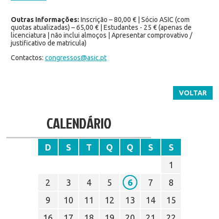
Outras Informações:
Inscrição – 80,00 € | Sócio ASIC (com
quotas atualizadas) – 65,00 € | Estudantes - 25 € (apenas de
licenciatura | não inclui almoços | Apresentar comprovativo /
justificativo de matricula)
Contactos:
congressos@asic.pt
VOLTAR
CALENDÁRIO
D
S
T
Q
Q
S
S
1
2
3
4
5
6
7
8
9
10
11
12
13
14
15
16
17
18
19
20
21
22