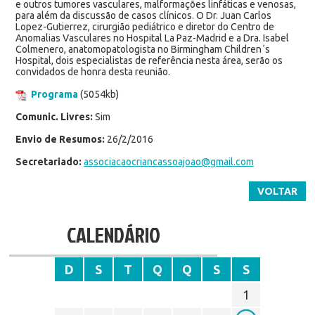
e outros tumores vasculares, malformações linfáticas e venosas,
para além da discussão de casos clínicos. O Dr. Juan Carlos
Lopez-Gutierrez, cirurgião pediátrico e diretor do Centro de
Anomalias Vasculares no Hospital La Paz-Madrid e a Dra. Isabel
Colmenero, anatomopatologista no Birmingham Children´s
Hospital, dois especialistas de referência nesta área, serão os
convidados de honra desta reunião.
Programa
(5054kb)
Comunic. Livres:
Sim
Envio de Resumos:
26/2/2016
Secretariado:
associacaocriancassoajoao@gmail.com
VOLTAR
CALENDÁRIO
D
S
T
Q
Q
S
S
1