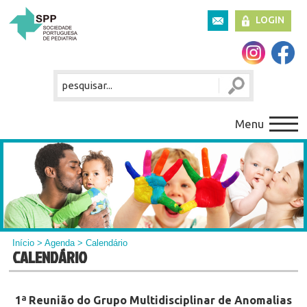
LOGIN
Menu
Início
>
Agenda
> Calendário
CALENDÁRIO
1ª Reunião do Grupo Multidisciplinar de Anomalias