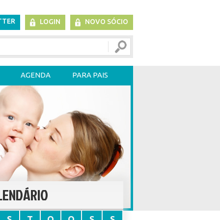
TTER
LOGIN
NOVO SÓCIO
AGENDA
PARA PAIS
LENDÁRIO
S
T
Q
Q
S
S