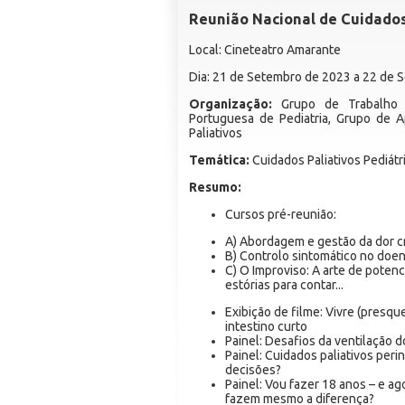
Reunião Nacional de Cuidados 
Local: Cineteatro Amarante
Dia: 21 de Setembro de 2023 a 22 de
Organização:
Grupo de Trabalho d
Portuguesa de Pediatria, Grupo de A
Paliativos
Temática:
Cuidados Paliativos Pediátr
Resumo:
Cursos pré-reunião:
A) Abordagem e gestão da dor cr
B) Controlo sintomático no doen
C) O Improviso: A arte de potenc
estórias para contar...
Exibição de filme: Vivre (presq
intestino curto
Painel: Desafios da ventilação dom
Painel: Cuidados paliativos per
decisões?
Painel: Vou fazer 18 anos – e ag
fazem mesmo a diferença?