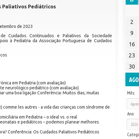
Paliativos Pediátricos
2
 Setembro de 2023
9
e Cuidados Continuados e Paliativos da Sociedade
poio à Pediatria da Associação Portuguesa de Cuidados
16
23
icos
30
AGO
ónica em Pediatria (com avaliação)
te neurológico pediátrico (com avaliação)
Mês:
iar uma boa ligação Conferência: Muitos dias, muitas
ue) comme les autres - a vida das crianças com síndrome de
Ano:
iciliária em Pediatria – o ideal vs. o real
ineonatais e pediátricos – podemos planear melhores
ora? Conferência: Os Cuidados Paliativos Pediátricos
Catego