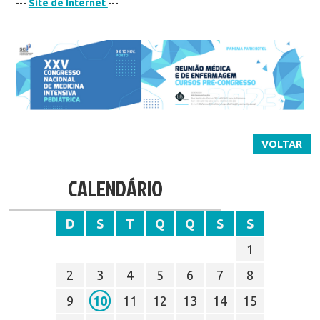
---
Site de Internet
---
VOLTAR
CALENDÁRIO
D
S
T
Q
Q
S
S
1
2
3
4
5
6
7
8
9
10
11
12
13
14
15