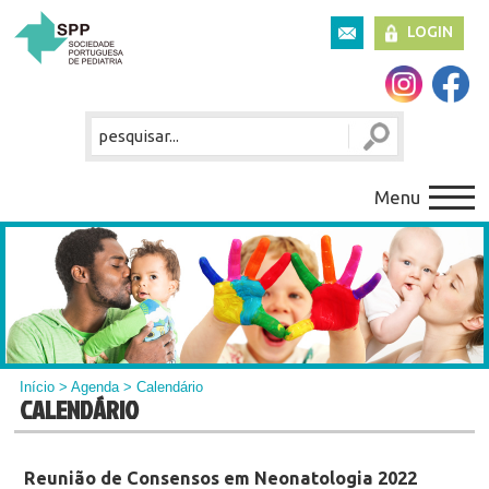
LOGIN
Menu
Início
>
Agenda
> Calendário
CALENDÁRIO
Reunião de Consensos em Neonatologia 2022