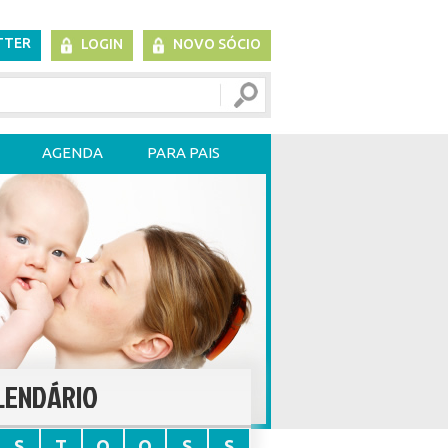
TTER
LOGIN
NOVO SÓCIO
AGENDA
PARA PAIS
LENDÁRIO
S
T
Q
Q
S
S