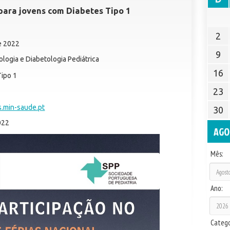
para jovens com Diabetes Tipo 1
2
de 2022
9
logia e Diabetologia Pediátrica
16
Tipo 1
23
s.min-saude.pt
30
022
AGO
Mês:
Ano:
Catego