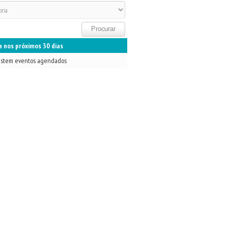
 nos próximos 30 dias
istem eventos agendados