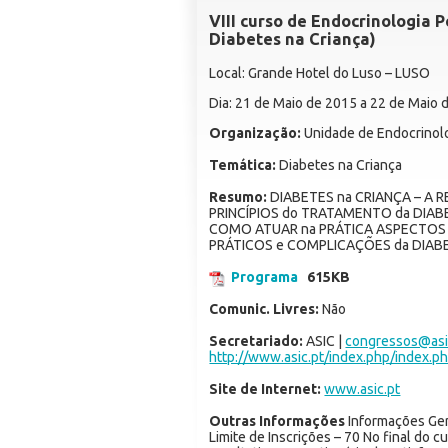
VIII curso de Endocrinologia Pe
Diabetes na Criança)
Local: Grande Hotel do Luso – LUSO
Dia: 21 de Maio de 2015 a 22 de Maio 
Organização:
Unidade de Endocrinolog
Temática:
Diabetes na Criança
Resumo:
DIABETES na CRIANÇA – A 
PRINCÍPIOS do TRATAMENTO da DIAB
COMO ATUAR na PRÁTICA ASPECTOS
PRÁTICOS e COMPLICAÇÕES da DIA
Programa
615KB
Comunic. Livres:
Não
Secretariado:
ASIC |
congressos@asi
http://www.asic.pt/index.php/index.ph
Site de Internet:
www.asic.pt
Outras Informações
Informações Gera
Limite de Inscrições – 70 No final do 