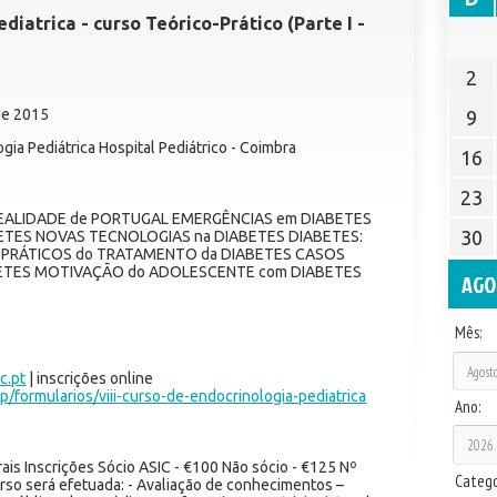
diatrica - curso Teórico-Prático (Parte I -
2
de 2015
9
ia Pediátrica Hospital Pediátrico - Coimbra
16
23
REALIDADE de PORTUGAL EMERGÊNCIAS em DIABETES
30
ETES NOVAS TECNOLOGIAS na DIABETES DIABETES:
 PRÁTICOS do TRATAMENTO da DIABETES CASOS
BETES MOTIVAÇÃO do ADOLESCENTE com DIABETES
AGO
Mês:
c.pt
| inscrições online
p/formularios/viii-curso-de-endocrinologia-pediatrica
Ano:
is Inscrições Sócio ASIC - €100 Não sócio - €125 Nº
Catego
curso será efetuada: - Avaliação de conhecimentos –