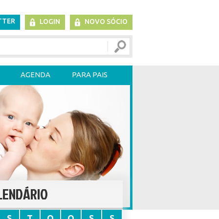
TTER
LOGIN
NOVO SÓCIO
AGENDA
PARA PAIS
LENDÁRIO
S
T
Q
Q
S
S