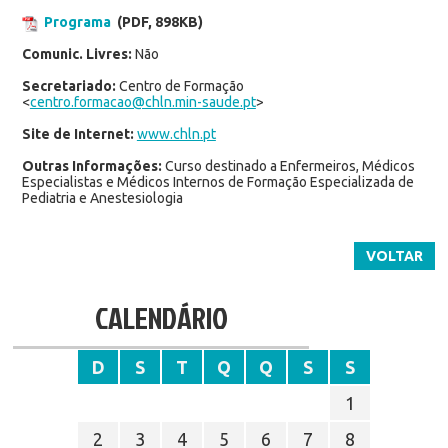
Programa
(PDF, 898KB)
Comunic. Livres:
Não
Secretariado:
Centro de Formação
<
centro.formacao@chln.min-saude.pt
>
Site de Internet:
www.chln.pt
Outras Informações:
Curso destinado a Enfermeiros, Médicos
Especialistas e Médicos Internos de Formação Especializada de
Pediatria e Anestesiologia
VOLTAR
CALENDÁRIO
D
S
T
Q
Q
S
S
1
2
3
4
5
6
7
8