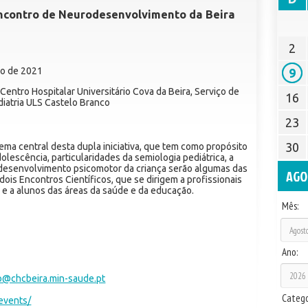
 Encontro de Neurodesenvolvimento da Beira
2
ho de 2021
9
 Centro Hospitalar Universitário Cova da Beira, Serviço de
16
diatria ULS Castelo Branco
23
30
ema central desta dupla iniciativa, que tem como propósito
olescência, particularidades da semiologia pediátrica, a
do desenvolvimento psicomotor da criança serão algumas das
AGO
ois Encontros Científicos, que se dirigem a profissionais
 e a alunos das áreas da saúde e da educação.
Mês:
Ano:
@chcbeira.min-saude.pt
Catego
.events/