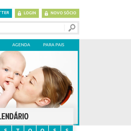
TTER
LOGIN
NOVO SÓCIO
AGENDA
PARA PAIS
LENDÁRIO
S
T
Q
Q
S
S