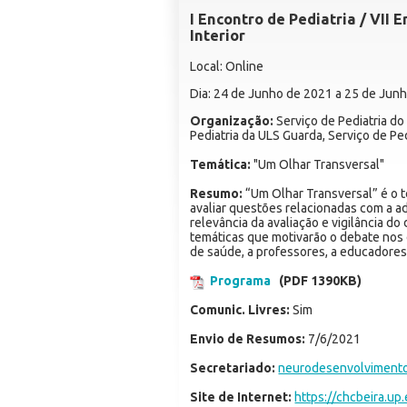
I Encontro de Pediatria / VII
Interior
Local: Online
Dia: 24 de Junho de 2021 a 25 de Jun
Organização:
Serviço de Pediatria do
Pediatria da ULS Guarda, Serviço de Pe
Temática:
"Um Olhar Transversal"
Resumo:
“Um Olhar Transversal” é o t
avaliar questões relacionadas com a ad
relevância da avaliação e vigilância 
temáticas que motivarão o debate nos d
de saúde, a professores, a educadores
Programa
(PDF 1390KB)
Comunic. Livres:
Sim
Envio de Resumos:
7/6/2021
Secretariado:
neurodesenvolvimento
Site de Internet:
https://chcbeira.up