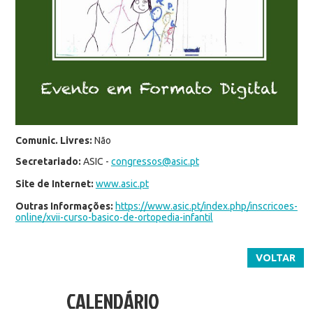
Comunic. Livres:
Não
Secretariado:
ASIC -
congressos@asic.pt
Site de Internet:
www.asic.pt
Outras Informações:
https://www.asic.pt/index.php/inscricoes-
online/xvii-curso-basico-de-ortopedia-infantil
VOLTAR
CALENDÁRIO