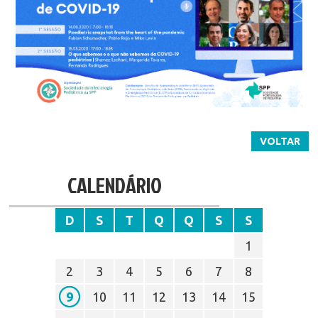
VOLTAR
CALENDÁRIO
D
S
T
Q
Q
S
S
1
2
3
4
5
6
7
8
9
10
11
12
13
14
15