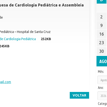
esa de Cardiologia Pediátrica e Assembleia
2
ide
9
Pediátrica – Hospital de Santa Cruz
16
e Cardiologia Pediátrica
252KB
23
245KB
30
AGO
Mês:
ail.com
Ano:
VOLTAR
Catego