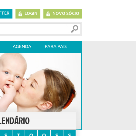
TTER
LOGIN
NOVO SÓCIO
AGENDA
PARA PAIS
LENDÁRIO
S
T
Q
Q
S
S