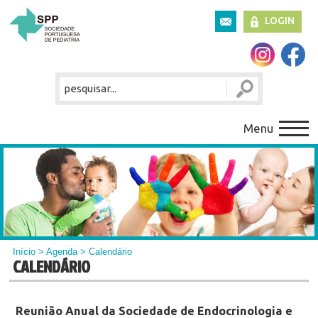
LOGIN
Menu
Início
>
Agenda
> Calendário
CALENDÁRIO
Reunião Anual da Sociedade de Endocrinologia e