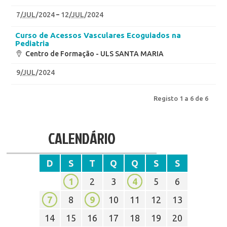
7
/
JUL
/2024
12
/
JUL
/2024
Curso de Acessos Vasculares Ecoguiados na
Pediatria
Centro de Formação - ULS SANTA MARIA
9
/
JUL
/2024
Registo 1 a 6 de 6
CALENDÁRIO
D
S
T
Q
Q
S
S
1
2
3
4
5
6
7
8
9
10
11
12
13
14
15
16
17
18
19
20