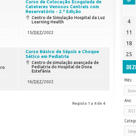
Curso de Colocação Ecoguiada de
Cateteres Venosos Centrais com
Reservatório - 2.ª Edição
Centro de Simulação Hospital da Luz
4
Learning Health
11
15
/
DEZ
/2022
18
Curso Básico de Sépsis e Choque
25
Sético em Pediatria
Centro de simulação avançada de
DEZ
Pediatria do Hospital de Dona
iro
Estefânia
Mês:
16
/
DEZ
/2022
Ano:
Registo 1 a 4 de 4
Catego