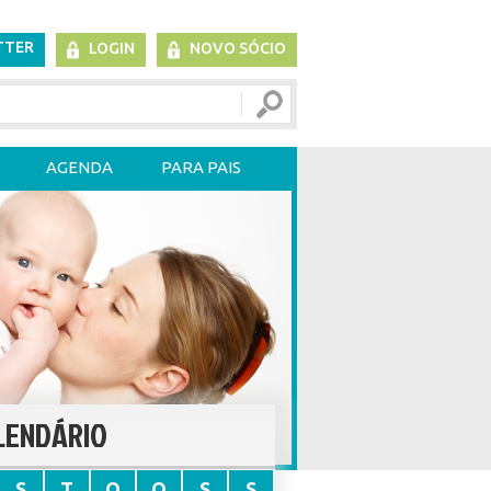
TTER
LOGIN
NOVO SÓCIO
AGENDA
PARA PAIS
LENDÁRIO
S
T
Q
Q
S
S