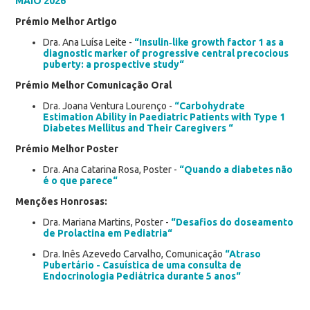
MAIO 2026
Prémio Melhor Artigo
Dra. Ana Luísa Leite -
“Insulin‑like growth factor 1 as a
diagnostic marker of progressive central precocious
puberty: a prospective study“
Prémio Melhor Comunicação Oral
Dra. Joana Ventura Lourenço -
“Carbohydrate
Estimation Ability in Paediatric Patients with Type 1
Diabetes Mellitus and Their Caregivers “
Prémio Melhor Poster
Dra. Ana Catarina Rosa, Poster -
“Quando a diabetes não
é o que parece“
Menções Honrosas:
Dra. Mariana Martins, Poster -
“Desafios do doseamento
de Prolactina em Pediatria“
Dra. Inês Azevedo Carvalho, Comunicação
“Atraso
Pubertário - Casuística de uma consulta de
Endocrinologia Pediátrica durante 5 anos“