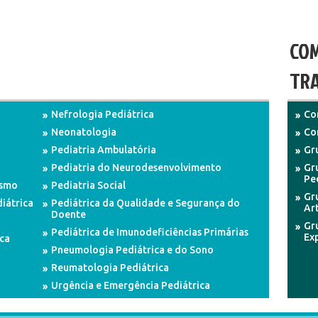
COM
TRA
Nefrologia Pediátrica
Co
Neonatologia
Co
Pediatria Ambulatória
Gru
Pediatria do Neurodesenvolvimento
Gr
Pe
ismo
Pediatria Social
Gr
iátrica
Pediátrica da Qualidade e Segurança do
Art
Doente
Gr
Pediátrica de Imunodeficiências Primárias
Ex
ca
Pneumologia Pediátrica e do Sono
Reumatologia Pediátrica
Urgência e Emergência Pediátrica