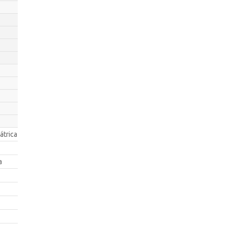
átrica
a