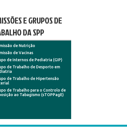
ISSÕES E GRUPOS DE
BALHO DA SPP
missão de Nutrição
missão de Vacinas
po de Internos de Pediatria (GIP)
upo de Trabalho de Desporto em
diatria
upo de Trabalho de Hipertensão
erial
upo de Trabalho para o Controlo de
posição ao Tabagismo (sTOPPagE)