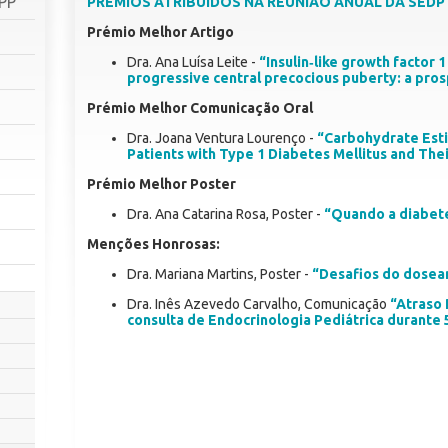
SPP
PRÉMIOS ATRIBUÍDOS NA REUNIÃO ANUAL DA SEDP 
Prémio Melhor Artigo
Dra. Ana Luísa Leite -
“Insulin‑like growth factor 
progressive central precocious puberty: a pro
Prémio Melhor Comunicação Oral
Dra. Joana Ventura Lourenço -
“Carbohydrate Estim
Patients with Type 1 Diabetes Mellitus and Thei
Prémio Melhor Poster
Dra. Ana Catarina Rosa, Poster -
“Quando a diabete
Menções Honrosas:
Dra. Mariana Martins, Poster -
“Desafios do dosea
Dra. Inês Azevedo Carvalho, Comunicação
“Atraso 
consulta de Endocrinologia Pediátrica durante 