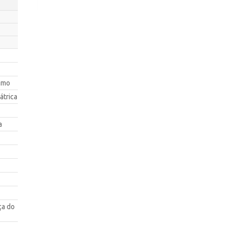
smo
átrica
a
ça do