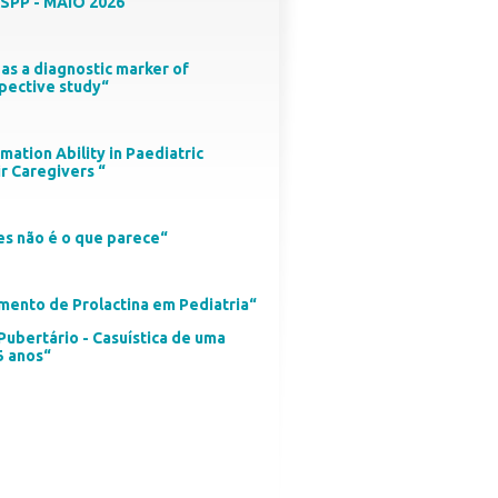
SPP - MAIO 2026
1 as a diagnostic marker of
spective study“
ation Ability in Paediatric
r Caregivers “
s não é o que parece“
mento de Prolactina em Pediatria“
Pubertário - Casuística de uma
5 anos“