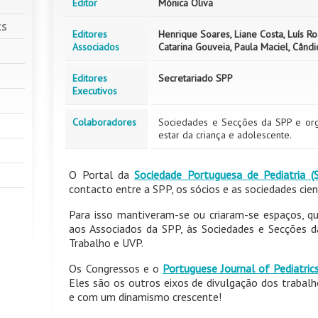
Editor
Mónica Oliva
cs
Editores
Henrique Soares, Liane Costa, Luís R
Associados
Catarina Gouveia, Paula Maciel, Când
Editores
Secretariado SPP
Executivos
Colaboradores
Sociedades e Secções da SPP e or
estar da criança e adolescente.
O Portal da
Sociedade Portuguesa de Pediatria (
contacto entre a SPP, os sócios e as sociedades cientí
Para isso mantiveram-se ou criaram-se espaços, qu
aos Associados da SPP, às Sociedades e Secções 
Trabalho e UVP.
Os Congressos e o
Portuguese Journal of Pediatric
Eles são os outros eixos de divulgação dos trabal
e com um dinamismo crescente!