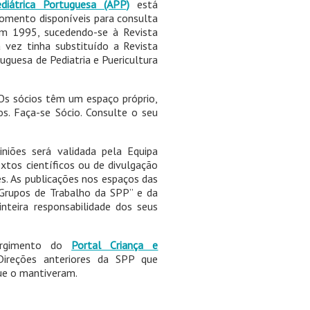
diátrica Portuguesa (APP)
está
omento disponíveis para consulta
 em 1995, sucedendo-se à Revista
 vez tinha substituído a Revista
uguesa de Pediatria e Puericultura
 Os sócios têm um espaço próprio,
s. Faça-se Sócio. Consulte o seu
niões será validada pela Equipa
xtos científicos ou de divulgação
es. As publicações nos espaços das
 Grupos de Trabalho da SPP” e da
inteira responsabilidade dos seus
urgimento do
Portal Criança e
ireções anteriores da SPP que
que o mantiveram.