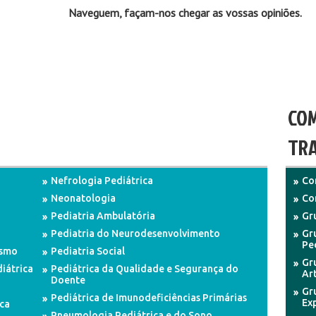
Naveguem, façam-nos chegar as vossas opiniões.
COM
TRA
Nefrologia Pediátrica
Co
Neonatologia
Co
Pediatria Ambulatória
Gru
Pediatria do Neurodesenvolvimento
Gr
Pe
ismo
Pediatria Social
Gr
iátrica
Pediátrica da Qualidade e Segurança do
Art
Doente
Gr
Pediátrica de Imunodeficiências Primárias
Ex
ca
Pneumologia Pediátrica e do Sono