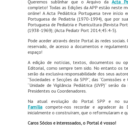
Queremos sublinhar que o Arquivo da
Acta Pe
completo! Todas as Edições da APP estão neste m
online! A Acta Pediátrica Portuguesa teve início
Portuguesa de Pediatria (1970-1994), que por sua
Portuguesa de Pediatria e Puericultura (Revista Port
(1938-1969); (Acta Pediatr Port 2014;45:4-5).
Pode aceder através deste Portal às redes sociais.
reservado, de acesso a documentos e regulamento
espaço!
A edição de notícias, textos, documentos ou opi
Editorial, como sempre tem sido. No entanto os te
serão da exclusiva responsabilidade dos seus autor
“Sociedades e Secções da SPP”, das “Comissões e
“Unidade de Vigilância Pediátrica (UVP)“ serão da 
Presidentes ou Coordenadores.
Na atual evolução do Portal SPP e no s
Família
compete-nos recordar e agradecer às D
inicialmente o construíram, que o reformularam e 
Caros Sócios e interessados, o Portal é vosso!