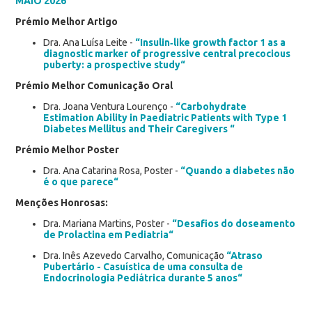
MAIO 2026
Prémio Melhor Artigo
Dra. Ana Luísa Leite -
“Insulin‑like growth factor 1 as a
diagnostic marker of progressive central precocious
puberty: a prospective study“
Prémio Melhor Comunicação Oral
Dra. Joana Ventura Lourenço -
“Carbohydrate
Estimation Ability in Paediatric Patients with Type 1
Diabetes Mellitus and Their Caregivers “
Prémio Melhor Poster
Dra. Ana Catarina Rosa, Poster -
“Quando a diabetes não
é o que parece“
Menções Honrosas:
Dra. Mariana Martins, Poster -
“Desafios do doseamento
de Prolactina em Pediatria“
Dra. Inês Azevedo Carvalho, Comunicação
“Atraso
Pubertário - Casuística de uma consulta de
Endocrinologia Pediátrica durante 5 anos“