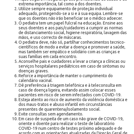
extrema importância, tal como a dos doentes.
Utilize sempre equipamento de proteção individual
adequado, protegendo-se a si e à sua equipa. Lembre-se
que os doentes não irão beneficiar se o médico adoecer.
O pediatra tem um papel fulcral na educação. Ensine aos
seus doentes e aos pais/cuidadores a cumprir as normas
de distanciamento social, higiene respiratória, lavagem das
mãos, e uso correcto de máscaras.
O pediatra deve, não só, partilhar conhecimentos tecnico-
científicos de modo a evitar a doença e promover a saúde,
mas também ser empático e solidário com as crianças e
suas famílias em cada encontro.
Aconselhe pais e cuidadores a levar a criança a clínicas ou
serviços hospitalares pediátricos em caso de sintomas ou
doenças graves.
Reforce a importância de manter o cumprimento do
calendário vacinal.
Dê preferência à triagem telefónica e à teleconsulta em
caso de doença ligeira, evitando assim colocar esses
pacientes em risco de serem infectados com COVID-19.
Esteja atento ao risco de aumento da violência doméstica e
dos maus-tratos e abuso infantil em circunstâncias
presentes de quarentena/isolamento social.
Evite consultas sem agendamento.
Em caso de suspeita de um caso não grave de COVID-19,
oriente o doente para realizar o teste de laboratório
COVID-19 num centro de testes próximo adequado e de
acordo com as orientações atualizadas da Direção Geral de