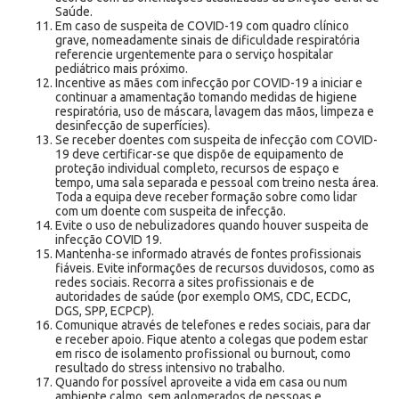
Saúde.
Em caso de suspeita de COVID-19 com quadro clínico
grave, nomeadamente sinais de dificuldade respiratória
referencie urgentemente para o serviço hospitalar
pediátrico mais próximo.
Incentive as mães com infecção por COVID-19 a iniciar e
continuar a amamentação tomando medidas de higiene
respiratória, uso de máscara, lavagem das mãos, limpeza e
desinfecção de superfícies).
Se receber doentes com suspeita de infecção com COVID-
19 deve certificar-se que dispõe de equipamento de
proteção individual completo, recursos de espaço e
tempo, uma sala separada e pessoal com treino nesta área.
Toda a equipa deve receber formação sobre como lidar
com um doente com suspeita de infecção.
Evite o uso de nebulizadores quando houver suspeita de
infecção COVID 19.
Mantenha-se informado através de fontes profissionais
fiáveis. Evite informações de recursos duvidosos, como as
redes sociais. Recorra a sites profissionais e de
autoridades de saúde (por exemplo OMS, CDC, ECDC,
DGS, SPP, ECPCP).
Comunique através de telefones e redes sociais, para dar
e receber apoio. Fique atento a colegas que podem estar
em risco de isolamento profissional ou burnout, como
resultado do stress intensivo no trabalho.
Quando for possível aproveite a vida em casa ou num
ambiente calmo, sem aglomerados de pessoas e