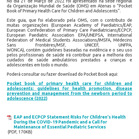
No dia 21 de Março de 2022 foi apresentado na sede regional
da Organização Mundial de Saúde (OMS) em Atenas o “Pocket
Book of Primary Health Care for Children and Adolescents“.
Este guia, que foi elaborado pela OMS, com o contributo de
muitas organizações (European Academy of Paediatrics/EAP,
European Confederation of Primary Care Paediatricians/ECPCP,
European Paediatric Association EPA/UNEPSA, International
Federation of Medical Students Associations/IMSFA, Médecins
Sans Frontières/MSF, UNICEF, UNFPA,
WONCA), contém guidelines baseadas na evidência e o seu uso
pelos profissionais de saúde irá contribuir para a melhoria dos
cuidados de saúde ambulatórios prestados a crianças e
adolescentes em todo o mundo.
Poderá consultar ou fazer download do Pocket Book aqui:
Pocket book of primary health care for children and
adolescents: guidelines for health promotion, disease
prevention and management from the newborn period to
adolescence (2022)
EAP and ECPCP Statement Risks for Children's Health
During the COVID-19 Pandemic and a Call for
Maintenance of Essential Pediatric Services
(PDF, 170KB)