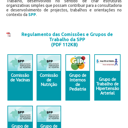
Trabalho, desenvolvido no sentido de criar estruturas
organizativas simples que possam contribuir para a consultadoria
e desenvolvimento de projectos, trabalhos e orientações no
contexto da
SPP
.
Regulamento das Comissões e Grupos de
Trabalho da SPP
(PDF 112KB)
Comissão
Comissão
Grupo de
Grupo de
de Vacinas
de
Internos
Trabalho de
Nutrição
de
Hipertensão
Pediatria
Arterial
Grupo de
Grupo de