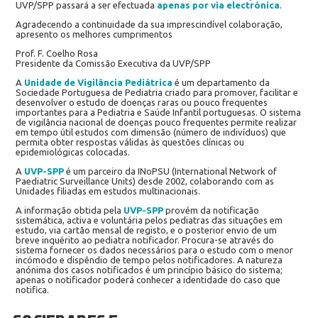
UVP/SPP passará a ser efectuada
apenas por via electrónica
.
Agradecendo a continuidade da sua imprescindível colaboração,
apresento os melhores cumprimentos
Prof. F. Coelho Rosa
Presidente da Comissão Executiva da UVP/SPP
A
Unidade de Vigilância Pediátrica
é um departamento da
Sociedade Portuguesa de Pediatria criado para promover, facilitar e
desenvolver o estudo de doenças raras ou pouco frequentes
importantes para a Pediatria e Saúde Infantil portuguesas. O sistema
de vigilância nacional de doenças pouco frequentes permite realizar
em tempo útil estudos com dimensão (número de indivíduos) que
permita obter respostas válidas às questões clínicas ou
epidemiológicas colocadas.
A
UVP-SPP
é um parceiro da INoPSU (International Network of
Paediatric Surveillance Units) desde 2002, colaborando com as
Unidades filiadas em estudos multinacionais.
A informação obtida pela
UVP-SPP
provém da notificação
sistemática, activa e voluntária pelos pediatras das situações em
estudo, via cartão mensal de registo, e o posterior envio de um
breve inquérito ao pediatra notificador. Procura-se através do
sistema fornecer os dados necessários para o estudo com o menor
incómodo e dispêndio de tempo pelos notificadores. A natureza
anónima dos casos notificados é um princípio básico do sistema;
apenas o notificador poderá conhecer a identidade do caso que
notifica.