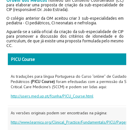
Ordem dos Médicos
nomeou um Conselho Coordenador (CC)
para elaborar uma proposta de criação da sub-especialidade de
CIP (responsável Dr. João Estrada).
O colégio anterior da OM aceitou criar 3 sub-especialidades em
pediatria - CI pediátricos, CI neonatais e nefrologia.
Aguarda-se a saída oficial da criação da sub-especialidade de CIP
para promover a discussão dos critérios de idoneidade e do
curriculum, de que já existe uma proposta formulada pelo mesmo
CC.
PICU Course
As traduções para língua Portuguesa do Curso “
online” de Cuidados 
Pediátricos
(PICU Course)
foram efectuadas com a permissão da
Soc
Critical Care Medicine's (SCCM) e podem ser lidas aqui:
http://users.med.up.pt/fcunha/PICU_Course.html
As versões originais podem ser encontradas na página:
http://www.learnicu.org/Clinical_Practice/Fundamentals/PICU/Pages/