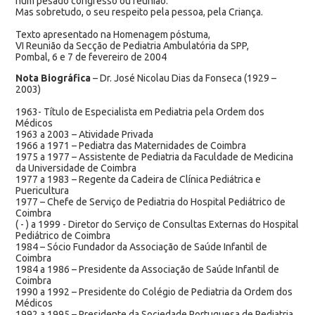
num pesado congresso ou reunião.
Mas sobretudo, o seu respeito pela pessoa, pela Criança.
Texto apresentado na Homenagem póstuma,
VI Reunião da Secção de Pediatria Ambulatória da SPP,
Pombal, 6 e 7 de fevereiro de 2004
Nota Biográfica
– Dr. José Nicolau Dias da Fonseca (1929 –
2003)
1963- Título de Especialista em Pediatria pela Ordem dos
Médicos
1963 a 2003 – Atividade Privada
1966 a 1971 – Pediatra das Maternidades de Coimbra
1975 a 1977 – Assistente de Pediatria da Faculdade de Medicina
da Universidade de Coimbra
1977 a 1983 – Regente da Cadeira de Clínica Pediátrica e
Puericultura
1977 – Chefe de Serviço de Pediatria do Hospital Pediátrico de
Coimbra
( - ) a 1999 - Diretor do Serviço de Consultas Externas do Hospital
Pediátrico de Coimbra
1984 – Sócio Fundador da Associação de Saúde Infantil de
Coimbra
1984 a 1986 – Presidente da Associação de Saúde Infantil de
Coimbra
1990 a 1992 – Presidente do Colégio de Pediatria da Ordem dos
Médicos
1992 a 1995 – Presidente da Sociedade Portuguesa de Pediatria