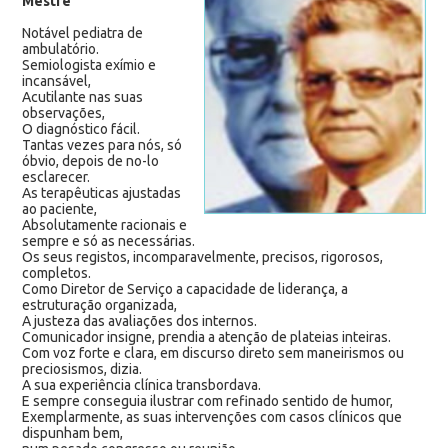
Mestre
Notável pediatra de
ambulatório.
Semiologista exímio e
incansável,
Acutilante nas suas
observações,
O diagnóstico fácil.
Tantas vezes para nós, só
óbvio, depois de no-lo
esclarecer.
As terapêuticas ajustadas
ao paciente,
Absolutamente racionais e
sempre e só as necessárias.
Os seus registos, incomparavelmente, precisos, rigorosos,
completos.
Como Diretor de Serviço a capacidade de liderança, a
estruturação organizada,
A justeza das avaliações dos internos.
Comunicador insigne, prendia a atenção de plateias inteiras.
Com voz forte e clara, em discurso direto sem maneirismos ou
preciosismos, dizia.
A sua experiência clínica transbordava.
E sempre conseguia ilustrar com refinado sentido de humor,
Exemplarmente, as suas intervenções com casos clínicos que
dispunham bem,