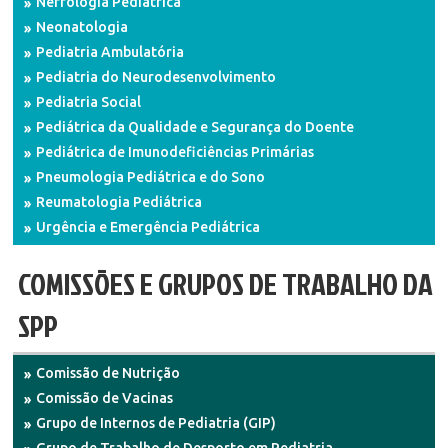
Nefrologia Pediátrica
Neonatologia
Pediatria Ambulatória
Pediatria do Neurodesenvolvimento
Pediatria Social
Pediátrica da Qualidade e Segurança do Doente
Pediátrica de Imunodeficiências Primárias
Pneumologia Pediátrica e do Sono
Reumatologia Pediátrica
Urgência e Emergência Pediátrica
COMISSÕES E GRUPOS DE TRABALHO DA
SPP
Comissão de Nutrição
Comissão de Vacinas
Grupo de Internos de Pediatria (GIP)
Grupo de Trabalho de Desporto em Pediatria