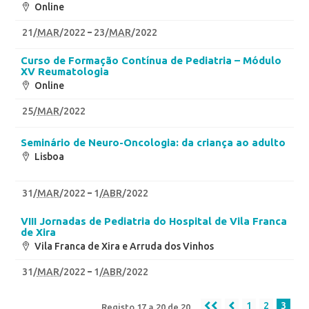
Online
21
/
MAR
/2022
23
/
MAR
/2022
Curso de Formação Contínua de Pediatria – Módulo
XV Reumatologia
Online
25
/
MAR
/2022
Seminário de Neuro-Oncologia: da criança ao adulto
Lisboa
31
/
MAR
/2022
1
/
ABR
/2022
VIII Jornadas de Pediatria do Hospital de Vila Franca
de Xira
Vila Franca de Xira e Arruda dos Vinhos
31
/
MAR
/2022
1
/
ABR
/2022
1
2
3
Registo 17 a 20 de 20