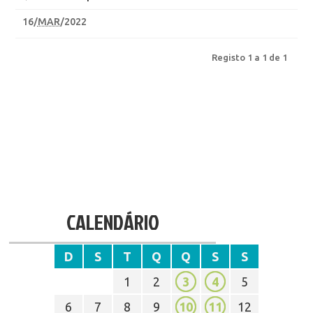
16
/
MAR
/2022
Registo 1 a 1 de 1
CALENDÁRIO
D
S
T
Q
Q
S
S
1
2
3
4
5
6
7
8
9
10
11
12