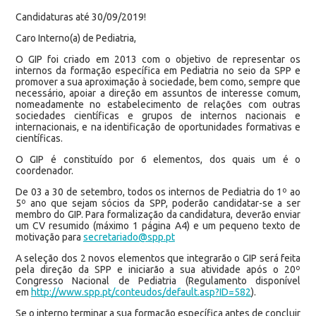
Candidaturas até 30/09/2019!
Caro Interno(a) de Pediatria,
O GIP foi criado em 2013 com o objetivo de representar os
internos da formação específica em Pediatria no seio da SPP e
promover a sua aproximação à sociedade, bem como, sempre que
necessário, apoiar a direção em assuntos de interesse comum,
nomeadamente no estabelecimento de relações com outras
sociedades científicas e grupos de internos nacionais e
internacionais, e na identificação de oportunidades formativas e
científicas.
O GIP é constituído por 6 elementos, dos quais um é o
coordenador.
De 03 a 30 de setembro, todos os internos de Pediatria do 1º ao
5º ano que sejam sócios da SPP, poderão candidatar-se a ser
membro do GIP. Para formalização da candidatura, deverão enviar
um CV resumido (máximo 1 página A4) e um pequeno texto de
motivação para
secretariado@spp.pt
A seleção dos 2 novos elementos que integrarão o GIP será feita
pela direção da SPP e iniciarão a sua atividade após o 20º
Congresso Nacional de Pediatria (Regulamento disponível
em
http://www.spp.pt/conteudos/default.asp?ID=582
).
Se o interno terminar a sua formação específica antes de concluir