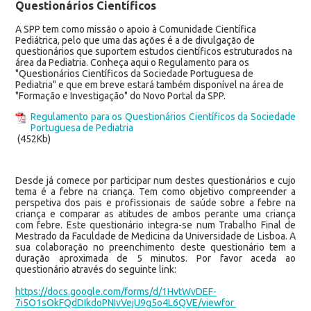
Questionários Científicos
A SPP tem como missão o apoio à Comunidade Científica
Pediátrica, pelo que uma das ações é a de divulgação de
questionários que suportem estudos científicos estruturados na
área da Pediatria. Conheça aqui o Regulamento para os
"Questionários Científicos da Sociedade Portuguesa de
Pediatria" e que em breve estará também disponível na área de
"Formação e Investigação" do Novo Portal da SPP.
Regulamento para os Questionários Científicos da Sociedade
Portuguesa de Pediatria
(452Kb)
Desde já comece por participar num destes questionários e cujo
tema é a febre na criança. Tem como objetivo compreender a
perspetiva dos pais e profissionais de saúde sobre a febre na
criança e comparar as atitudes de ambos perante uma criança
com febre. Este questionário integra-se num Trabalho Final de
Mestrado da Faculdade de Medicina da Universidade de Lisboa. A
sua colaboração no preenchimento deste questionário tem a
duração aproximada de 5 minutos. Por favor aceda ao
questionário através do seguinte link:
https://docs.google.com/forms/d/1HvtWvDEF-
7i5O1sOkFQdDIkdoPNIvVejU9g5o4L6QVE/viewfor