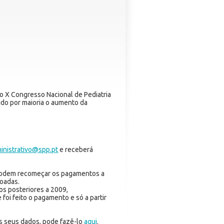
o X Congresso Nacional de Pediatria
dido por maioria o aumento da
inistrativo@spp.pt
e receberá
 podem recomeçar os pagamentos a
doadas.
s posteriores a 2009,
foi feito o pagamento e só a partir
os seus dados, pode fazê-lo
aqui
.