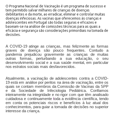
O Programa Nacional de Vacinação é um programa de sucesso e
tem permitido salvar milhares de crianças de doenças
debilitantes e da morte, ao erradicar, eliminar e controlar muitas
doenças infeciosas. As vacinas que oferecemos às crianças e
adolescentes em Portugal são todas seguras e eficazes e
baseiam-se na análise de comissões técnicas para as quais a
eficácia e segurança são considerações primordiais na tomada de
decisões.
A COVID-19 atinge as crianças, mas felizmente as formas
graves de doença são pouco frequentes. Contudo a
pandemia prejudicou gravemente as crianças de muitas
outras formas, perturbando a sua educação, o seu
desenvolvimento social e a sua saúde mental, em particular
nos estratos sociais mais desfavorecidos.
Atualmente, a vacinação de adolescentes contra a COVID-
19 está em análise por peritos na área de vacinação, entre os
quais se contam membros da Comissão de Vacinas da SPP
e da Sociedade de Infeciologia Pediátrica. Confiamos
inteiramente na integridade e no rigor com que têm analisado
cuidadosa e continuamente
t
oda a evidência científica, tendo
em conta
os potenciais riscos e benefícios à luz atual dos
conhecimentos,
para guiar a tomada de decisões no superior
interesse da criança.