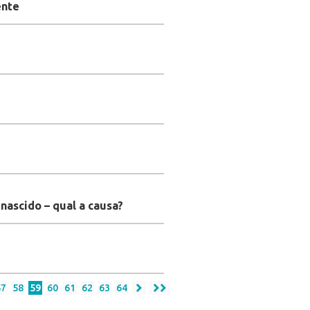
ente
nascido – qual a causa?
57
58
59
60
61
62
63
64