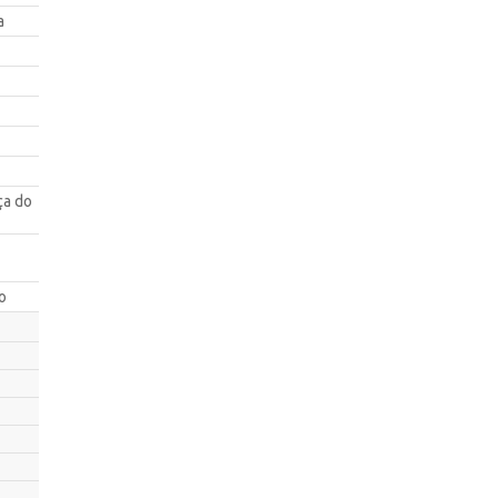
a
ça do
o