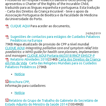
Presidente do Hospital Pediátrico Bambino Gesù (Roma) que
apresentou o Charter of the Rights of the Incurable Child,
traduzido para as línguas espanhola e portuguesa. Esta tradução
- Carta dos Direitos da Criança Incurável - teve o apoio da
Associação Portuguesa de Bioética e da Faculdade de Medicina
da Universidade do Porto.
CLIQUE AQUI
Para aceder ao documento,
24/06/2019
Sugestões de contactos para estágios de Cuidados Paliativos
Pediátricos na Europa
79KB Mapa atualizado de provisão de CPP a nível mundial
CLIQUE AQUI
Integrating palliative care and symptom relief into
paediatrics: a WHO guide for health care planners, implementers
and managers
CLIQUE AQUI
Portaria 66/2018 RNCP EIHSCP-P
Relatório Atividades 2018
234KB
Carta dos Direitos da Criança
em Fim de Vida
Carta das Religiões Mundiais para os Cuidados
Paliativos Pediátricos
279KB
Notícia
Brochura CPP
,
Informação para cuidadores
Notícia
Relatório do Grupo de Trabalho do Gabinete do Secretário de
Estado Adjunto do Ministro da Saúde 2014
(10049KB)